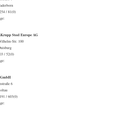
aderborn
254 / 81(0)
ge:
nKrupp Steel Europe AG
Wilhelm-Str. 100
uisburg
03 / 52(0)
ge:
s GmbH
nstraße 6
oltau
191 / 603(0)
ge: