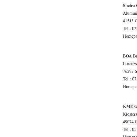
Speir
Alumini
41515 G
Tel.: 02
Homepa
BOA Ba
Lorenzs
76297 S
Tel.: 07
Homepa
KME G
Klosters
49074 
Tel.: 05
Homepa