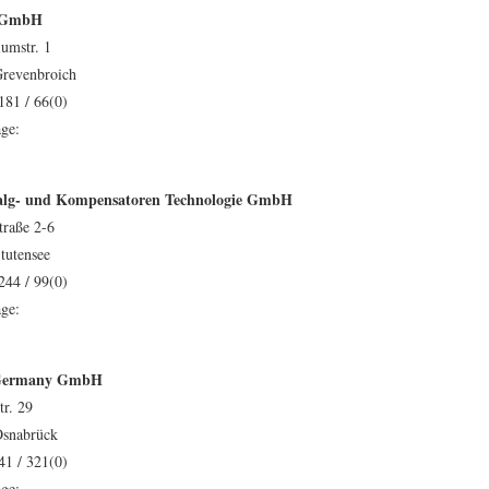
a GmbH
umstr. 1
revenbroich
181 / 66(0)
ge:
lg- und Kompensatoren Technologie GmbH
traße 2-6
tutensee
244 / 99(0)
ge:
ermany GmbH
tr. 29
Osnabrück
41 / 321(0)
ge: