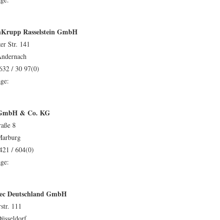
nKrupp Rasselstein GmbH
er Str. 141
Andernach
632 / 30 97(0)
ge:
 GmbH & Co. KG
raße 8
Marburg
421 / 604(0)
ge:
rec Deutschland GmbH
str. 111
üsseldorf