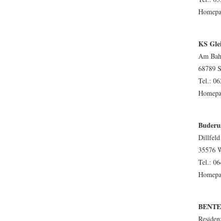
Homepa
KS Gle
Am Bah
68789 S
Tel.: 06
Homepa
Buderu
Dillfeld
35576 W
Tel.: 06
Homepa
BENTEL
Residen