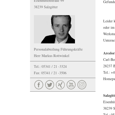
Eisenhüttenstraße 99
Gefunde
38239 Salzgitter
Leider k
oder im
Werkstu
Unterne
Personalabteilung Führungskräfte
Arcelo
Herr Markus Rottwinkel
Carl-Be
28237 
Tel.: 05341 / 21 -3324
Tel.: +
Fax: 05341 / 21 -3506
Homepa
Salzgit
Eisenhü
38239 S
Tel.: 05