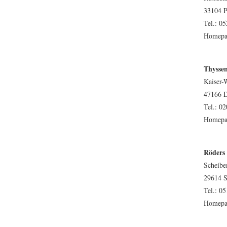
33104 P
Tel.: 05
Homepa
Thysse
Kaiser-
47166 D
Tel.: 02
Homepa
Röder
Scheibe
29614 S
Tel.: 05
Homepa