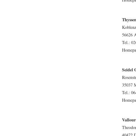
Thysse
Koblenz
56626 
Tel.: 02
Homepa
Seidel
Rosenst
35037 
Tel.: 06
Homepa
Vallou
Theodor
40472 D