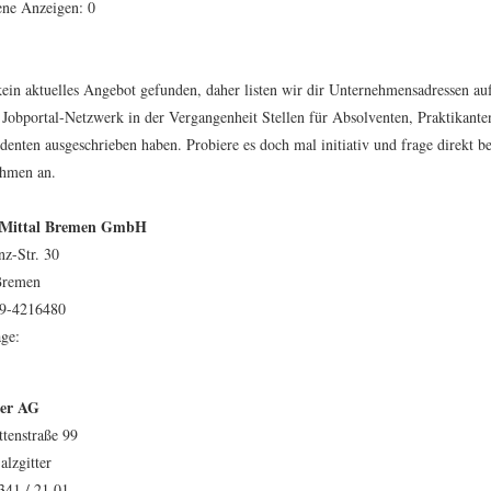
ne Anzeigen: 0
ein aktuelles Angebot gefunden, daher listen wir dir Unternehmensadressen auf,
 Jobportal-Netzwerk in der Vergangenheit Stellen für Absolventen, Praktikante
denten ausgeschrieben haben. Probiere es doch mal
initiativ
und frage direkt b
hmen an.
rMittal Bremen GmbH
nz-Str. 30
Bremen
49-4216480
ge:
ter AG
ttenstraße 99
alzgitter
341 / 21 01