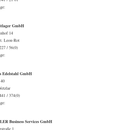
ge:
itlager GmbH
nhof 14
t. Leon-Rot
227 / 56(0)
ge:
s Edelstahl GmbH
 40
etzlar
441 / 374(0)
ge:
ER Business Services GmbH
zstraße 1