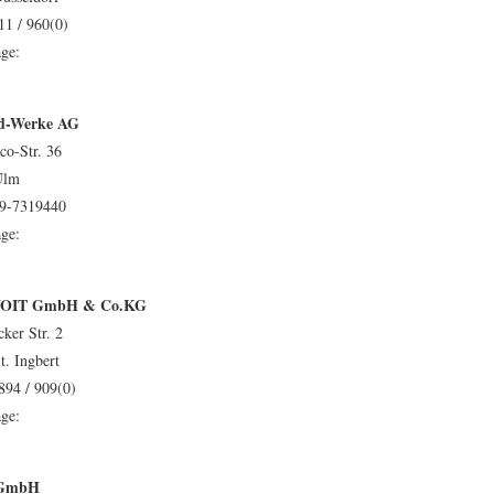
11 / 960(0)
ge:
d-Werke AG
co-Str. 36
Ulm
49-7319440
ge:
 VOIT GmbH & Co.KG
ker Str. 2
t. Ingbert
894 / 909(0)
ge:
 GmbH