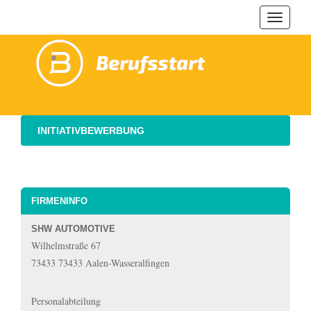
Navigat
ein-/au
INITIATIVBEWERBUNG
FIRMENINFO
SHW AUTOMOTIVE
Wilhelmstraße 67
73433 73433 Aalen-Wasseralfingen
Personalabteilung